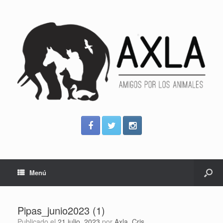
Menú
Pipas_junio2023 (1)
Publicado el
21 julio, 2023
por
Axla_Cris