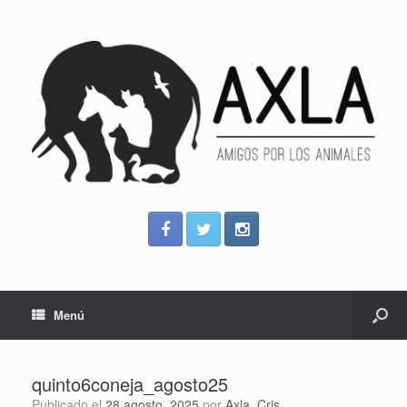
Menú
quinto6coneja_agosto25
Publicado el
28 agosto, 2025
por
Axla_Cris