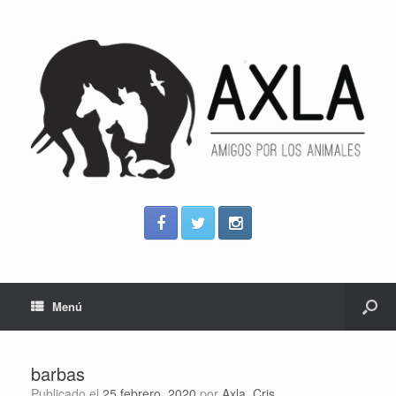
Menú
barbas
Publicado el
25 febrero, 2020
por
Axla_Cris