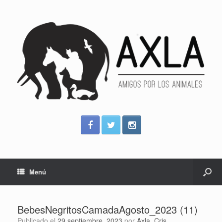
Menú
BebesNegritosCamadaAgosto_2023 (11)
Publicado el
29 septiembre, 2023
por
Axla_Cris