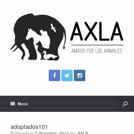
Menú
adoptados101
Publicado el
7 diciembre, 2014
por
AXLA