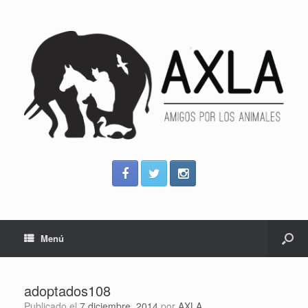
Menú
adoptados108
Publicado el
7 diciembre, 2014
por
AXLA