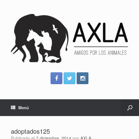
Menú
adoptados125
Publicado el
7 diciembre, 2014
por
AXLA