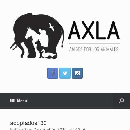
Menú
adoptados130
Publicado el
7 diciembre, 2014
por
AXLA