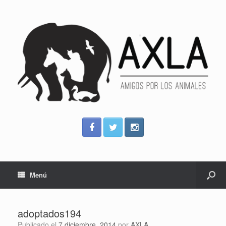
Menú
adoptados194
Publicado el
7 diciembre, 2014
por
AXLA