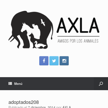
Menú
adoptados208
Publicado el
7 diciembre, 2014
por
AXLA