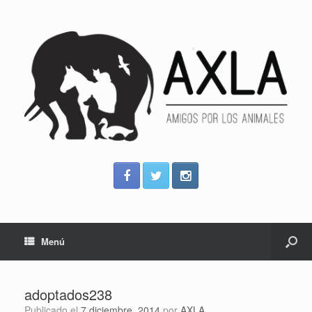
Menú
adoptados238
Publicado el
7 diciembre, 2014
por
AXLA