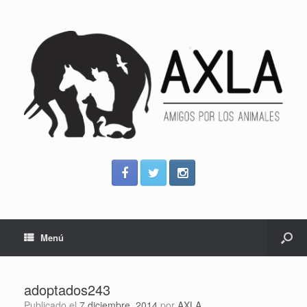
Menú
adoptados243
Publicado el
7 diciembre, 2014
por
AXLA