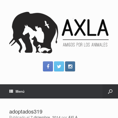
Menú
adoptados319
Publicado el
7 diciembre, 2014
por
AXLA