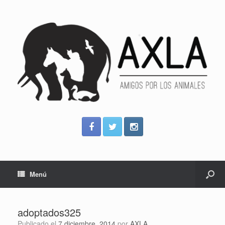
Menú
adoptados325
Publicado el
7 diciembre, 2014
por
AXLA