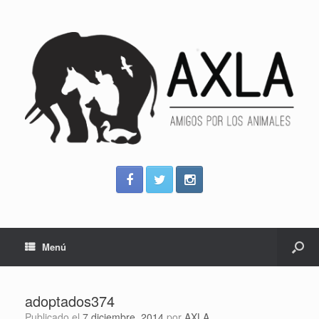
Menú
adoptados374
Publicado el
7 diciembre, 2014
por
AXLA