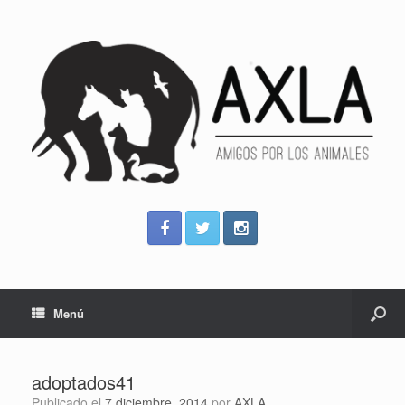
Menú
adoptados41
Publicado el
7 diciembre, 2014
por
AXLA