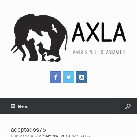
Menú
adoptados75
Publicado el
7 diciembre, 2014
por
AXLA