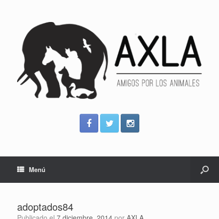
Menú
adoptados84
Publicado el
7 diciembre, 2014
por
AXLA