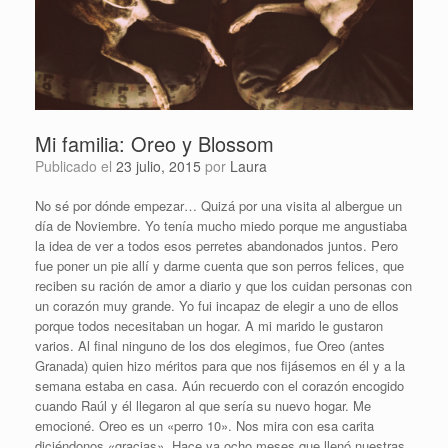
Mi familia: Oreo y Blossom
Publicado el
23 julio, 2015
por
Laura
No sé por dónde empezar… Quizá por una visita al albergue un
día de Noviembre. Yo tenía mucho miedo porque me angustiaba
la idea de ver a todos esos perretes abandonados juntos. Pero
fue poner un pie allí y darme cuenta que son perros felices, que
reciben su ración de amor a diario y que los cuidan personas con
un corazón muy grande. Yo fui incapaz de elegir a uno de ellos
porque todos necesitaban un hogar. A mi marido le gustaron
varios. Al final ninguno de los dos elegimos, fue Oreo (antes
Granada) quien hizo méritos para que nos fijásemos en él y a la
semana estaba en casa. Aún recuerdo con el corazón encogido
cuando Raúl y él llegaron al que sería su nuevo hogar. Me
emocioné. Oreo es un «perro 10». Nos mira con esa carita
diciéndonos «gracias». Hace ya ocho meses que llenó nuestras