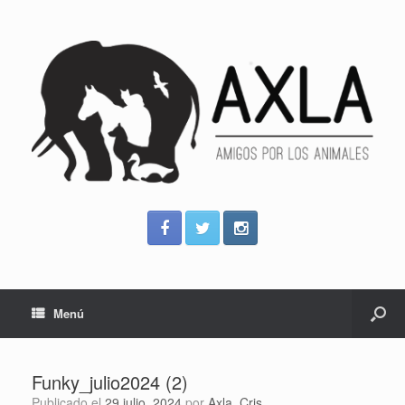
Menú
Funky_julio2024 (2)
Publicado el
29 julio, 2024
por
Axla_Cris