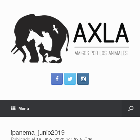
Menú
ipanema_junio2019
Publicado el
16 junio, 2020
por
Axla_Cris