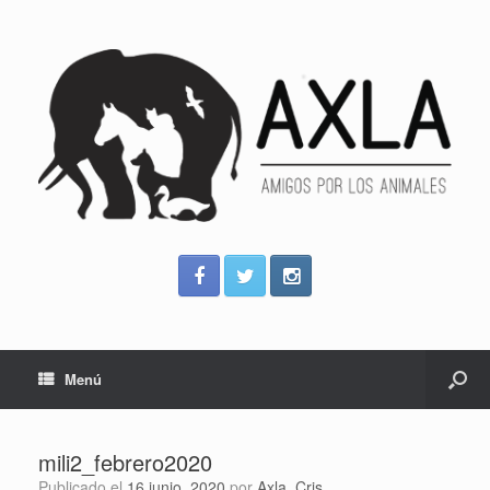
Menú
mili2_febrero2020
Publicado el
16 junio, 2020
por
Axla_Cris