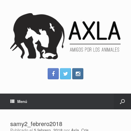
Menú
samy2_febrero2018
Publicado el
5 febrero, 2018
por
Axla_Cris