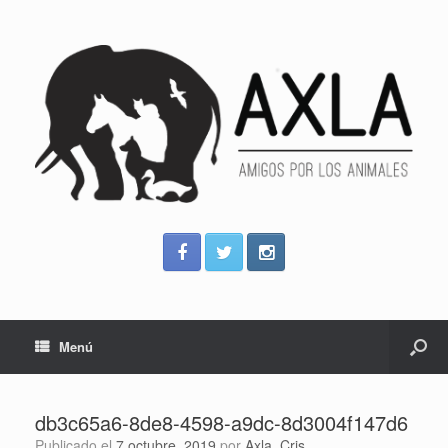
Menú
db3c65a6-8de8-4598-a9dc-8d3004f147d6
Publicado el
7 octubre, 2019
por
Axla_Cris