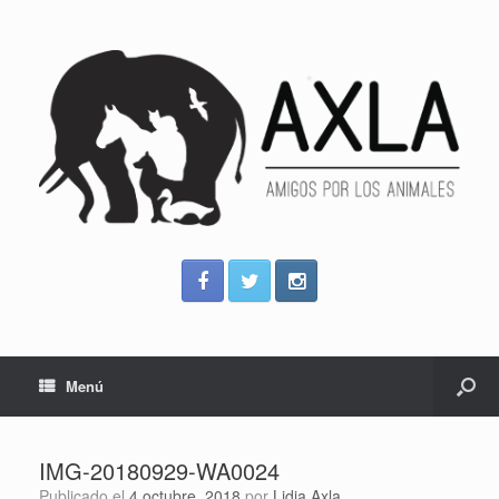
Menú
IMG-20180929-WA0024
Publicado el
4 octubre, 2018
por
Lidia Axla