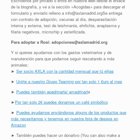
Escríbenos por privado o entra en nuestra web desde el enlace
de la biografía, y ve a la sección «Acogidas» para descargar el
formulario y enviarlo relleno a info@axlamadrid.orgSe entrega
con contrato de adopción, vacunas al día, desparasitación
interna y externa, test de leishmania, ehrlichia, anaplasma y
filaria negativos, microchip y esterilizada.
Para adoptar a Rosi: adopciones@axlamadrid.org
Y si quieres ayudarnos con los gastos veterinarios y de
manutención para que podamos seguir rescatando a más
animales:
►
Ser socio AXLA con la cantidad mensual que tú elijas
►
Unirte a nuestro Grupo Teaming por tan solo 1 €uro al mes
►
Puedes también apadrinarla/ amadrinarl
a
►
Por tan solo 2€ puedes donarnos un café simbólico
►
Puedes ayudarnos enviándonos alguno de los productos que
más necesitamos y tenemos en nuestra lista de deseos en
Amazon
► También puedes hacer un donativo (You can also make a