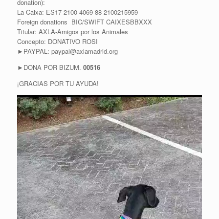
donation):
La Caixa: ES17 2100 4069 88 2100215959
Foreign donations BIC/SWIFT CAIXESBBXXX
Titular: AXLA-Amigos por los Animales
Concepto: DONATIVO ROSI
►PAYPAL: paypal@axlamadrid.org
►DONA POR BIZUM.
00516
¡GRACIAS POR TU AYUDA!
R
e
p
r
o
d
u
c
t
o
r
d
e