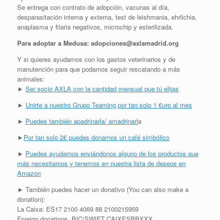
Se entrega con contrato de adopción, vacunas al día,
desparasitación interna y externa, test de leishmania, ehrlichia,
anaplasma y filaria negativos, microchip y esterilizada.
Para adoptar a Medusa: adopciones@axlamadrid.org
Y si quieres ayudarnos con los gastos veterinarios y de
manutención para que podamos seguir rescatando a más
animales:
►
Ser socio AXLA con la cantidad mensual que tú elijas
►
Unirte a nuestro Grupo Teaming por tan solo 1 €uro al mes
►
Puedes también apadrinarla/ amadrinarl
a
►
Por tan solo 2€ puedes donarnos un café simbólico
►
Puedes ayudarnos enviándonos alguno de los productos que
más necesitamos y tenemos en nuestra lista de deseos en
Amazon
► También puedes hacer un donativo (You can also make a
donation):
La Caixa: ES17 2100 4069 88 2100215959
Foreign donations BIC/SWIFT CAIXESBBXXX