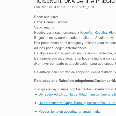
RUISEÑOR, UNA CARITA PRECI
Publicado el
24 enero, 2022
por
Axla_Cris
Edad: abril 2021
Raza: Común Europeo
Sexo: macho
Puedes ver a sus hermanos ?
Risueño
.
Rosalba
,
Rioj
En junio nos avisaron desde un taller en Alcalá de Hen
Nos preparamos en el albergue y salimos a su rescate
adultos por si cogen enfermedades.
Es algo asustadizo, pero en un hogar con paciencia, 
Está preparado para llegar a un hogar e inundar con s
¡Por favor comparte esta publicación para que encuen
Se entrega con contrato de adopción, desparasitado, v
Para adoptar a Ruiseñor: adopciones@axlamadrid
Y si quieres ayudarnos con los gastos veterinarios 
►
Ser socio AXLA con la cantidad mensual que tú eli
►
Unirte a nuestro Grupo Teaming por tan solo 1 €uro
►
Puedes también apadrinarla/ amadrinarla