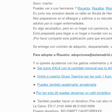
Sexo: macho
Puedes ver a sus hermanos ?
Risueñor
,
Rosalba
,
Rio
En junio nos avisaron desde un taller en Alcalá de Hen
Nos preparamos en el albergue y salimos a su rescate
adultos por si cogen enfermedades.
Es algo asustadizo, pero en un hogar con paciencia, 
Está preparado para llegar a un hogar e inundar con s
¡Por favor comparte esta publicación para que encuen
Se entrega con contrato de adopción, desparasitado, v
Para adoptar a Risueño: adopciones@axlamadrid.
Y si quieres ayudarnos con los gastos veterinarios 
►
Ser socio AXLA con la cantidad mensual que tú eli
►
Unirte a nuestro Grupo Teaming por tan solo 1 €uro
►
Puedes también apadrinarla/ amadrinarla
►
Por tan solo 2€ puedes donarnos un café simbólico
► También puedes hacer un donativo (You can also m
La Caixa: ES17 2100 4069 88 2100215959
Foreign donations BIC/SWIFT CAIXESBBXXX