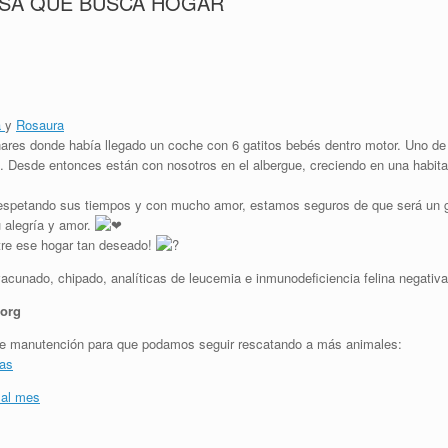
OSA QUE BUSCA HOGAR
a
y
Rosaura
ares donde había llegado un coche con 6 gatitos bebés dentro motor. Uno de e
. Desde entonces están con nosotros en el albergue, creciendo en una habita
respetando sus tiempos y con mucho amor, estamos seguros de que será un g
u alegría y amor.
tre ese hogar tan deseado!
acunado, chipado, analíticas de leucemia e inmunodeficiencia felina negativa
.org
y de manutención para que podamos seguir rescatando a más animales:
jas
 al mes