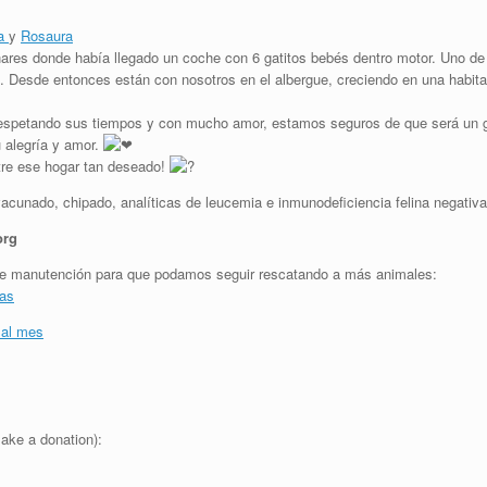
ja
y
Rosaura
ares donde había llegado un coche con 6 gatitos bebés dentro motor. Uno de e
. Desde entonces están con nosotros en el albergue, creciendo en una habita
respetando sus tiempos y con mucho amor, estamos seguros de que será un g
u alegría y amor.
tre ese hogar tan deseado!
acunado, chipado, analíticas de leucemia e inmunodeficiencia felina negativa
org
y de manutención para que podamos seguir rescatando a más animales:
jas
 al mes
ake a donation):