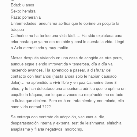
Edad: 8 años
Sexo: hembra
Raza: pomerania
Enfermedades: aneurisma aórtica que le oprime un poquito la
tráquea
Catherine no ha tenido una vida fácil…. Ha sido explotada para
criar hasta que ya no era rentable y casi le cuesta la vida. Llegó
a Axla aterrorizada y muy malita.
Meses después viviendo en una casa de acogida es otra perra,
aunque sigue siendo introvertida y temerosa, día a día va
haciendo avances. Ha aprendido a pasear, a disfrutar del
contacto con humanos (hasta ahora solo le habían causado
dolor)… ha aprendido a vivir libre y en paz.Catherine tiene 8
años, y le han detectado una aneurisma aórtica que le oprime un
poquito la tráquea, por lo que a veces su respiración no es todo
lo fluida que debiera. Pero está en tratamiento y controlada, ella
hace vida normal ????.
Se entrega con contrato de adopción, vacunas al día,
desparasitación interna y externa, test de leishmania, ehrlichia,
anaplasma y filaria negativos, microchip.