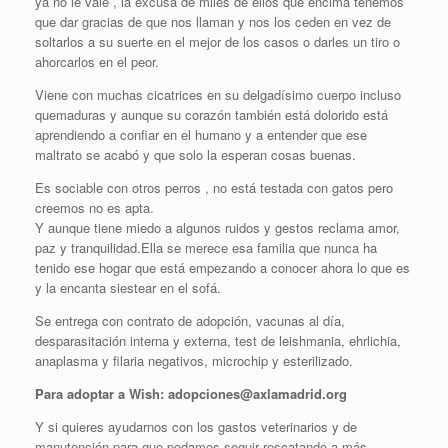
ya no le vale , la excusa de miles de ellos que encima tenemos
que dar gracias de que nos llaman y nos los ceden en vez de
soltarlos a su suerte en el mejor de los casos o darles un tiro o
ahorcarlos en el peor.
Viene con muchas cicatrices en su delgadísimo cuerpo incluso
quemaduras y aunque su corazón también está dolorido está
aprendiendo a confiar en el humano y a entender que ese
maltrato se acabó y que solo la esperan cosas buenas.
Es sociable con otros perros , no está testada con gatos pero
creemos no es apta.
Y aunque tiene miedo a algunos ruidos y gestos reclama amor,
paz y tranquilidad.Ella se merece esa familia que nunca ha
tenido ese hogar que está empezando a conocer ahora lo que es
y la encanta siestear en el sofá.
Se entrega con contrato de adopción, vacunas al día,
desparasitación interna y externa, test de leishmania, ehrlichia,
anaplasma y filaria negativos, microchip y esterilizado.
Para adoptar a Wish: adopciones@axlamadrid.org
Y si quieres ayudarnos con los gastos veterinarios y de
manutención para que podamos seguir rescatando a más