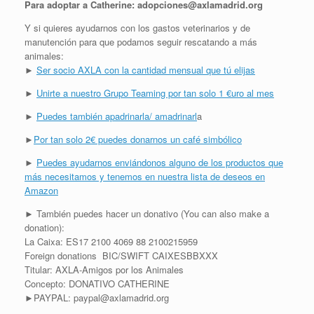
Para adoptar a Catherine: adopciones@axlamadrid.org
Y si quieres ayudarnos con los gastos veterinarios y de
manutención para que podamos seguir rescatando a más
animales:
►
Ser socio AXLA con la cantidad mensual que tú elijas
►
Unirte a nuestro Grupo Teaming por tan solo 1 €uro al mes
►
Puedes también apadrinarla/ amadrinarl
a
►
Por tan solo 2€ puedes donarnos un café simbólico
►
Puedes ayudarnos enviándonos alguno de los productos que
más necesitamos y tenemos en nuestra lista de deseos en
Amazon
► También puedes hacer un donativo (You can also make a
donation):
La Caixa: ES17 2100 4069 88 2100215959
Foreign donations BIC/SWIFT CAIXESBBXXX
Titular: AXLA-Amigos por los Animales
Concepto: DONATIVO CATHERINE
►PAYPAL: paypal@axlamadrid.org