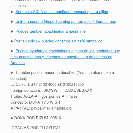
animales:
►
Ser socio AXLA con la cantidad mensual que tú elijas
►
Unirte a nuestro Grupo Teaming por tan solo 1 €uro al mes
►
Puedes también apadrinarla/ amadrinarl
e
►
Por tan solo 2€ puedes donarnos un café simbólico
►
Puedes ayudarnos enviándonos alguno de los productos que
más necesitamos y tenemos en nuestra lista de deseos en
Amazon
► También puedes hacer un donativo (You can also make a
donation):
La Caixa: ES17 2100 4069 88 2100215959
Foreign donations BIC/SWIFT CAIXESBBXXX
Titular: AXLA-Amigos por los Animales
Concepto: DONATIVO WISH
►PAYPAL: paypal@axlamadrid.org
►DONA POR BIZUM.
00516
¡GRACIAS POR TU AYUDA!