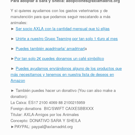
Para adoptar a Sara y Sheila: adopciones@axlamadrid.org
Y si quieres ayudarnos con los gastos veterinarios y de
manutención para que podamos seguir rescatando a más
animales:
►
Ser socio AXLA con la cantidad mensual que tú elijas
►
Unirte a nuestro Grupo Teaming por tan solo 1 €uro al mes
►
Puedes también apadrinarla/ amadrinarl
a
►
Por tan solo 2€ puedes donarnos un café simbólico
►
Puedes ayudarnos enviándonos alguno de los productos que
más necesitamos y tenemos en nuestra lista de deseos en
Amazon
► También puedes hacer un donativo (You can also make a
donation):
La Caixa: ES17 2100 4069 88 2100215959
Foreign donations BIC/SWIFT CAIXESBBXXX
Titular: AXLA-Amigos por los Animales
Concepto: DONATIVO SARA Y SHEILA
►PAYPAL: paypal@axlamadrid.org