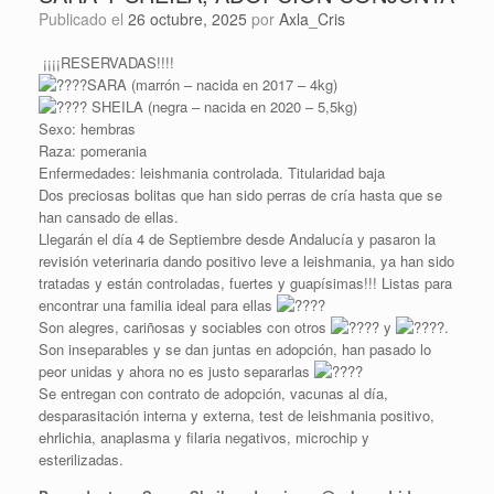
Publicado el
26 octubre, 2025
por
Axla_Cris
¡¡¡¡RESERVADAS!!!!
SARA (marrón – nacida en 2017 – 4kg)
SHEILA (negra – nacida en 2020 – 5,5kg)
Sexo: hembras
Raza: pomerania
Enfermedades: leishmania controlada. Titularidad baja
Dos preciosas bolitas que han sido perras de cría hasta que se
han cansado de ellas.
Llegarán el día 4 de Septiembre desde Andalucía y pasaron la
revisión veterinaria dando positivo leve a leishmania, ya han sido
tratadas y están controladas, fuertes y guapísimas!!! Listas para
encontrar una familia ideal para ellas
Son alegres, cariñosas y sociables con otros
y
.
Son inseparables y se dan juntas en adopción, han pasado lo
peor unidas y ahora no es justo separarlas
Se entregan con contrato de adopción, vacunas al día,
desparasitación interna y externa, test de leishmania positivo,
ehrlichia, anaplasma y filaria negativos, microchip y
esterilizadas.