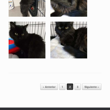
Navegador de artículos
« Anterior
1
2
3
Siguiente »