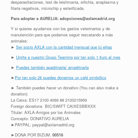
desparasitaciones, test de leishmania, erlichia, anaplasma y
filaria negativos, microchip y esterilizada.
Para adoptar a AURELIA: adopciones@axlamadrid.org
Y si quieres ayudarnos con los gastos veterinarios y de
manutención para que podamos seguir rescatando a más
animales:
►
Ser socio AXLA con la cantidad mensual que tú elijas
►
Unirte a nuestro Grupo Teaming por tan solo 1 €uro al mes
►
Puedes también apadrinarla/ amadrinarla
►
Por tan solo 2€ puedes donarnos un café simbólico
► También puedes hacer un donativo (You can also make a
donation):
La Caixa: ES17 2100 4069 88 2100215959
Foreign donations BIC/SWIFT CAIXESBBXXX
Titular: AXLA-Amigos por los Animales
Concepto: DONATIVO AURELIA
►PAYPAL: paypal@axlamadrid.org
►DONA POR BIZUM.
00516