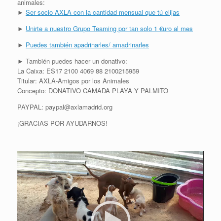
animales:
►
Ser socio AXLA con la cantidad mensual que tú elijas
►
Unirte a nuestro Grupo Teaming por tan solo 1 €uro al mes
►
Puedes también apadrinarles/ amadrinarles
► También puedes hacer un donativo:
La Caixa: ES17 2100 4069 88 2100215959
Titular: AXLA-Amigos por los Animales
Concepto: DONATIVO CAMADA PLAYA Y PALMITO
PAYPAL: paypal@axlamadrid.org
¡GRACIAS POR AYUDARNOS!
R
e
p
r
o
d
u