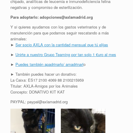
chipado, analíticas de leucemia e inmunodeficiencia felina
negativas y compromiso de esterilización.
Para adoptarlo: adopciones@axlamadrid.org
Y si quieres ayudarnos con los gastos veterinarios y de
manutención para que podamos seguir rescatando a más
animales:
►
Ser socio AXLA con la cantidad mensual que tú elijas
►
Unirte a nuestro Grupo Teaming por tan solo 1 €uro al mes
►
Puedes también apadrinarlo/ amadrinarl
o
► También puedes hacer un donativo:
La Caixa: ES17 2100 4069 88 2100215959
Titular: AXLA-Amigos por los Animales
Concepto: DONATIVO KIT KAT
PAYPAL: paypal@axlamadrid.org