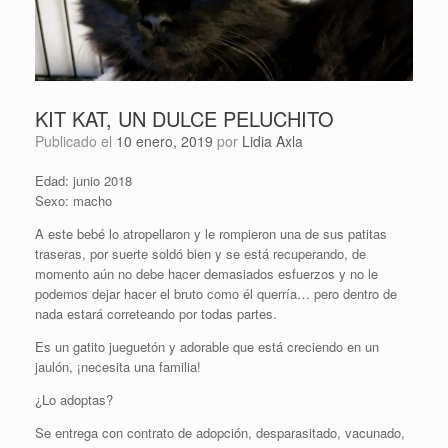
KIT KAT, UN DULCE PELUCHITO
Publicado el
10 enero, 2019
por
Lidia Axla
Edad: junio 2018
Sexo: macho
A este bebé lo atropellaron y le rompieron una de sus patitas
traseras, por suerte soldó bien y se está recuperando, de
momento aún no debe hacer demasiados esfuerzos y no le
podemos dejar hacer el bruto como él querría… pero dentro de
nada estará correteando por todas partes.
Es un gatito jueguetón y adorable que está creciendo en un
jaulón, ¡necesita una familia!
¿Lo adoptas?
Se entrega con contrato de adopción, desparasitado, vacunado,