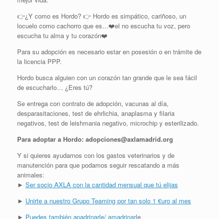
👉
¿Y como es Hordo?
👉
Hordo es simpático, cariñoso, un
locuelo como cachorro que es…
❤️
el no escucha tu voz, pero
escucha tu alma y tu corazón
❤️
Para su adopción es necesario estar en posesión o en trámite de
la licencia PPP.
Hordo busca alguien con un corazón tan grande que le sea fácil
de escucharlo… ¿Eres tú?
Se entrega con contrato de adopción, vacunas al día,
desparasitaciones, test de ehrlichia, anaplasma y filaria
negativos, test de leishmania negativo, microchip y esterilizado.
Para adoptar a Hordo: adopciones@axlamadrid.org
Y si quieres ayudarnos con los gastos veterinarios y de
manutención para que podamos seguir rescatando a más
animales:
►
Ser socio AXLA con la cantidad mensual que tú elijas
►
Unirte a nuestro Grupo Teaming por tan solo 1 €uro al mes
►
Puedes también apadrinarle/ amadrinarl
e