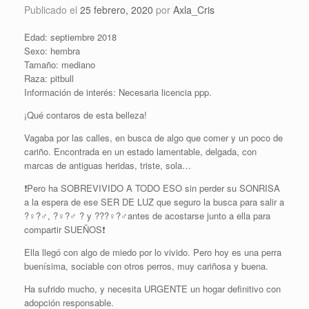
Publicado el
25 febrero, 2020
por
Axla_Cris
Edad: septiembre 2018
Sexo: hembra
Tamaño: mediano
Raza: pitbull
Información de interés: Necesaria licencia ppp.
¡Qué contaros de esta belleza!
Vagaba por las calles, en busca de algo que comer y un poco de
cariño. Encontrada en un estado lamentable, delgada, con
marcas de antiguas heridas, triste, sola…
❗️Pero ha SOBREVIVIDO A TODO ESO sin perder su SONRISA
a la espera de ese SER DE LUZ que seguro la busca para salir a
?‍♀️?‍♂️, ?‍♀️?‍♂️ ? y ???‍♀️?‍♂️antes de acostarse junto a ella para
compartir SUEÑOS❗
Ella llegó con algo de miedo por lo vivido. Pero hoy es una perra
buenísima, sociable con otros perros, muy cariñosa y buena.
Ha sufrido mucho, y necesita URGENTE un hogar definitivo con
adopción responsable.