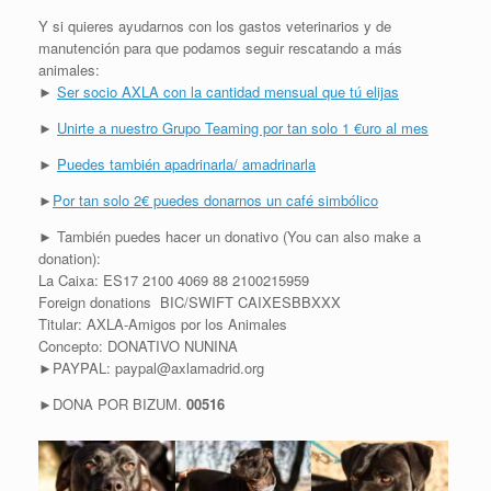
Y si quieres ayudarnos con los gastos veterinarios y de
manutención para que podamos seguir rescatando a más
animales:
►
Ser socio AXLA con la cantidad mensual que tú elijas
►
Unirte a nuestro Grupo Teaming por tan solo 1 €uro al mes
►
Puedes también apadrinarla/ amadrinarla
►
Por tan solo 2€ puedes donarnos un café simbólico
► También puedes hacer un donativo (You can also make a
donation):
La Caixa: ES17 2100 4069 88 2100215959
Foreign donations BIC/SWIFT CAIXESBBXXX
Titular: AXLA-Amigos por los Animales
Concepto: DONATIVO NUNINA
►PAYPAL: paypal@axlamadrid.org
►DONA POR BIZUM.
00516