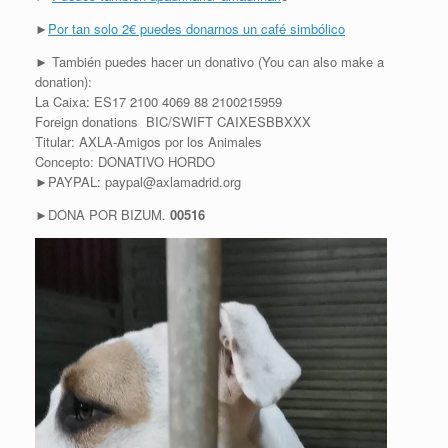
►
Por tan solo 2€ puedes donarnos un café simbólico
► También puedes hacer un donativo (You can also make a
donation):
La Caixa: ES17 2100 4069 88 2100215959
Foreign donations BIC/SWIFT CAIXESBBXXX
Titular: AXLA-Amigos por los Animales
Concepto: DONATIVO HORDO
►PAYPAL: paypal@axlamadrid.org
►DONA POR BIZUM.
00516
R
e
p
r
o
d
u
c
t
o
r