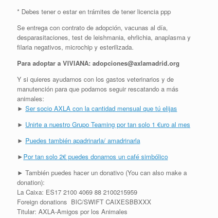
* Debes tener o estar en trámites de tener licencia ppp
Se entrega con contrato de adopción, vacunas al día,
desparasitaciones, test de leishmania, ehrlichia, anaplasma y
filaria negativos, microchip y esterilizada.
Para adoptar a VIVIANA: adopciones@axlamadrid.org
Y si quieres ayudarnos con los gastos veterinarios y de
manutención para que podamos seguir rescatando a más
animales:
►
Ser socio AXLA con la cantidad mensual que tú elijas
►
Unirte a nuestro Grupo Teaming por tan solo 1 €uro al mes
►
Puedes también apadrinarla/ amadrinarla
►
Por tan solo 2€ puedes donarnos un café simbólico
► También puedes hacer un donativo (You can also make a
donation):
La Caixa: ES17 2100 4069 88 2100215959
Foreign donations BIC/SWIFT CAIXESBBXXX
Titular: AXLA-Amigos por los Animales