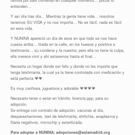
familia por salir corriendo en cualquier momento… pocos lo
entienden…
Y así día tras día… Mientras la gente tiene vida… nosotros
tenemos SU VIDA y no nos importa… No es fácil, nada es fácil
en esta vida.
Y NUNINA apareció un día de esos en que todo se nos hace
cuesta arriba… tirada en la calle, en los huesos y positiva a
leishmania… su condena y la nuestra; pero ella no tiene la culpa,
ella merece vivir y ahí estaremos hasta el final…
Necesita un hogar donde ser feliz y donde no les importe que
tenga leishmania, la cual ya la tiene controlada con medicación y
está perfecta 💗💗.
Es muy cariñosa, juguetona y adorable 💗💗💗💗
Necesario tener o estar en trámite, licencia ppp, para su
adopción.
Se entrega con contrato de adopción, vacunas al día,
desparasitaciones, test de leishmania, ehrlichia, anaplasma y
filaria negativos, microchip y esterilizada.
Para adoptar a NUNINA: adopciones@axlamadrid.org