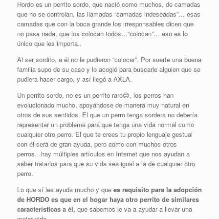
Hordo es un perrito sordo, que nació como muchos, de camadas
que no se controlan, las llamadas “camadas indeseadas”… esas
camadas que con la boca grande los irresponsables dicen que
no pasa nada, que los colocan todos…”colocan”… eso es lo
único que les importa..
Al ser sordito, a él no le pudieron “colocar”. Por suerte una buena
familia supo de su caso y lo acogió para buscarle alguien que se
pudiera hacer cargo, y así llegó a AXLA.
Un perrito sordo, no es un perrito raro
😔
, los perros han
evolucionado mucho, apoyándose de manera muy natural en
otros de sus sentidos. El que un perro tenga sordera no debería
representar un problema para que tenga una vida normal como
cualquier otro perro. El que te crees tu propio lenguaje gestual
con él será de gran ayuda, pero como con muchos otros
perros…hay múltiples artículos en Internet que nos ayudan a
saber tratarlos para que su vida sea igual a la de cualquier otro
perro.
Lo que sí les ayuda mucho y que
es requisito para la adopción
de HORDO es que en el hogar haya otro perrito de similares
características a él,
que sabemos le va a ayudar a llevar una
mejor vida.