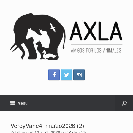
Menú
VeroyVane4_marzo2026 (2)
Publicado el
12 abril, 2026
por
Axla_Cris