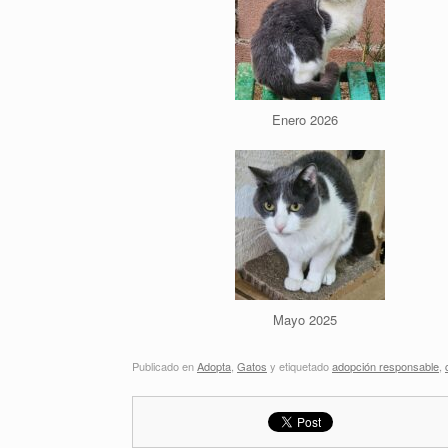
Enero 2026
Mayo 2025
Publicado en
Adopta
,
Gatos
y etiquetado
adopción responsable
,