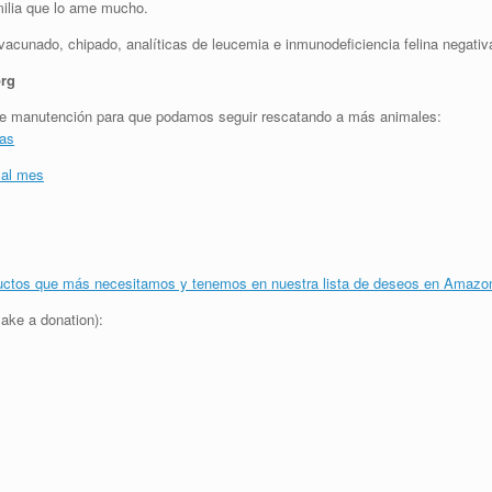
milia que lo ame mucho.
acunado, chipado, analíticas de leucemia e inmunodeficiencia felina negativa
rg
y de manutención para que podamos seguir rescatando a más animales:
jas
 al mes
uctos que más necesitamos y tenemos en nuestra lista de deseos en Amazo
ake a donation):