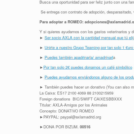
Busca una oportunidad para ser feliz junto con una fa
Se entrega con contrato de adopción, desparasitado, v
Para adoptar a ROMEO: adopciones@axlamadrid.o
Y si quieres ayudarnos con los gastos veterinarios 
►
Ser socio AXLA con la cantidad mensual que tú eli
►
Unirte a nuestro Grupo Teaming por tan solo 1 €uro
►
Puedes también apadrinarla/ amadrinarl
a
►
Por tan solo 2€ puedes donarnos un café simbólico
►
Puedes ayudarnos enviándonos alguno de los prod
► También puedes hacer un donativo (You can also m
La Caixa: ES17 2100 4069 88 2100215959
Foreign donations BIC/SWIFT CAIXESBBXXX
Titular: AXLA-Amigos por los Animales
Concepto: DONATIVO ROMEO
►PAYPAL: paypal@axlamadrid.org
►DONA POR BIZUM.
00516