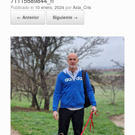
71115589844_n
Publicado el
10 enero, 2024
por
Axla_Cris
← Anterior
Siguiente →