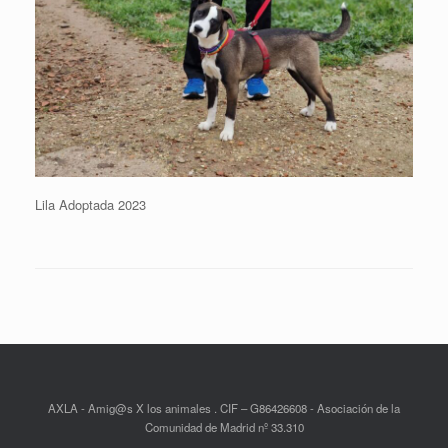
Lila Adoptada 2023
AXLA - Amig@s X los animales . CIF – G86426608 - Asociación de la
Comunidad de Madrid nº 33.310