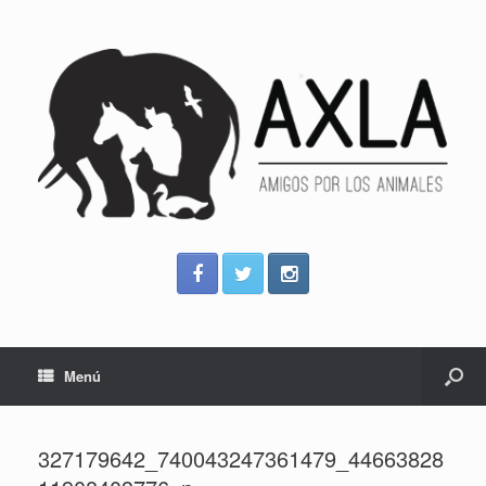
Menú
327179642_740043247361479_44663828