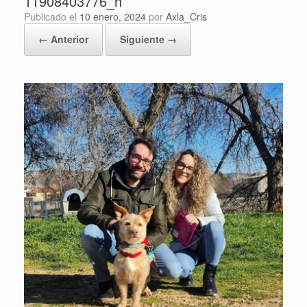
11908403776_n
Publicado el
10 enero, 2024
por
Axla_Cris
← Anterior
Siguiente →