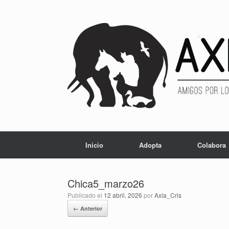
Inicio
Adopta
Colabora
Chica5_marzo26
Publicado el
12 abril, 2026
por
Axla_Cris
← Anterior