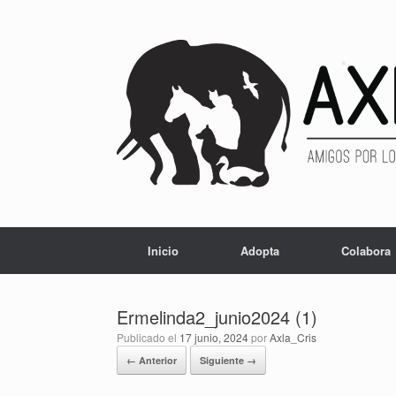
Inicio
Adopta
Colabora
Ermelinda2_junio2024 (1)
Publicado el
17 junio, 2024
por
Axla_Cris
← Anterior
Siguiente →