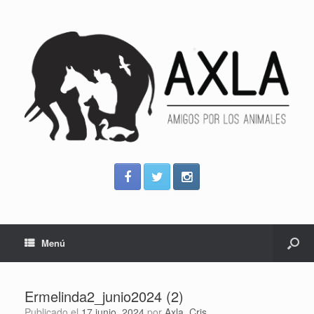
Menú
Ermelinda2_junio2024 (2)
Publicado el
17 junio, 2024
por
Axla_Cris