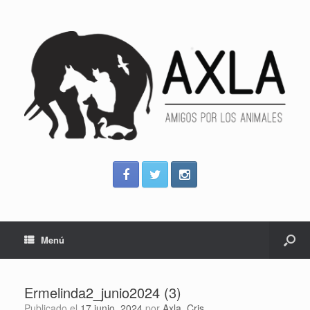
Menú
Ermelinda2_junio2024 (3)
Publicado el
17 junio, 2024
por
Axla_Cris