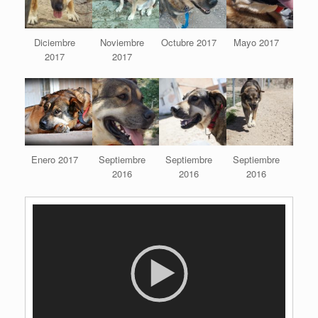
Diciembre
Noviembre
Octubre 2017
Mayo 2017
2017
2017
Enero 2017
Septiembre
Septiembre
Septiembre
2016
2016
2016
R
e
p
r
o
d
u
c