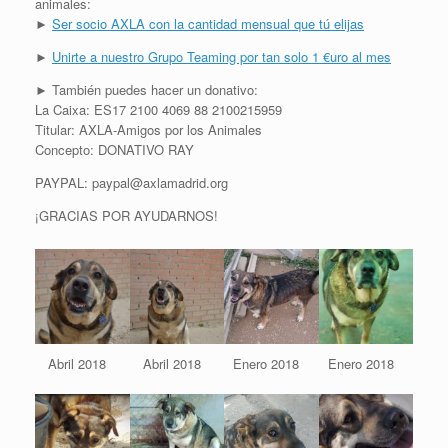
animales:
►
Ser socio AXLA con la cantidad mensual que tú elijas
►
Unirte a nuestro Grupo Teaming por tan solo 1 €uro al mes
► También puedes hacer un donativo:
La Caixa: ES17 2100 4069 88 2100215959
Titular: AXLA-Amigos por los Animales
Concepto: DONATIVO RAY
PAYPAL: paypal@axlamadrid.org
¡GRACIAS POR AYUDARNOS!
Abril 2018
Abril 2018
Enero 2018
Enero 2018