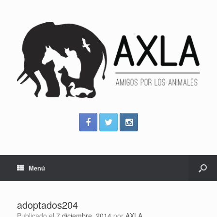
Menú
adoptados204
Publicado el
7 diciembre, 2014
por
AXLA