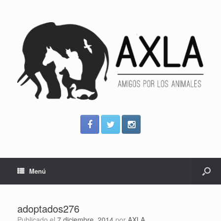
Menú
adoptados276
Publicado el
7 diciembre, 2014
por
AXLA