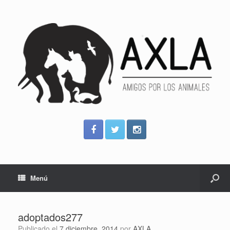
Menú
adoptados277
Publicado el
7 diciembre, 2014
por
AXLA