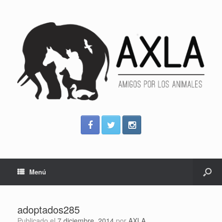
Menú
adoptados285
Publicado el
7 diciembre, 2014
por
AXLA