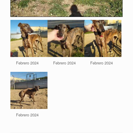
t
o
r
d
e
v
í
d
e
o
Febrero 2024
Febrero 2024
Febrero 2024
Febrero 2024