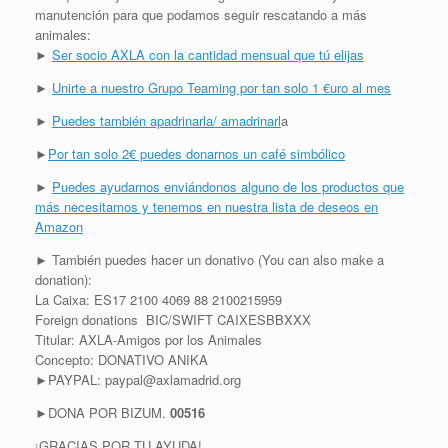
manutención para que podamos seguir rescatando a más
animales:
►
Ser socio AXLA con la cantidad mensual que tú elijas
►
Unirte a nuestro Grupo Teaming por tan solo 1 €uro al mes
►
Puedes también apadrinarla/ amadrinarl
a
►
Por tan solo 2€ puedes donarnos un café simbólico
►
Puedes ayudarnos enviándonos alguno de los productos que
más necesitamos y tenemos en nuestra lista de deseos en
Amazon
► También puedes hacer un donativo (You can also make a
donation):
La Caixa: ES17 2100 4069 88 2100215959
Foreign donations BIC/SWIFT CAIXESBBXXX
Titular: AXLA-Amigos por los Animales
Concepto: DONATIVO ANIKA
►PAYPAL: paypal@axlamadrid.org
►DONA POR BIZUM.
00516
¡GRACIAS POR TU AYUDA!