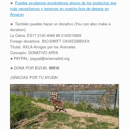
►
Puedes ayudarnos enviándonos alguno de los productos que
más necesitamos y tenemos en nuestra lista de deseos en
Amazon
► También puedes hacer un donativo (You can also make a
donation):
La Caixa: ES17 2100 4069 88 2100215959
Foreign donations BIC/SWIFT CAIXESBBXXX
Titular: AXLA-Amigos por los Animales
Concepto: DONATIVO ARYA
►PAYPAL: paypal@axlamadrid.org
►DONA POR BIZUM.
00516
¡GRACIAS POR TU AYUDA!
R
Error loading this resource
e
p
r
o
d
u
c