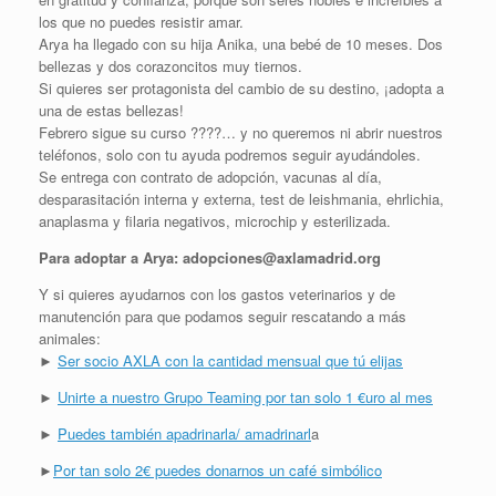
los que no puedes resistir amar.
Arya ha llegado con su hija Anika, una bebé de 10 meses. Dos
bellezas y dos corazoncitos muy tiernos.
Si quieres ser protagonista del cambio de su destino, ¡adopta a
una de estas bellezas!
Febrero sigue su curso
????
… y no queremos ni abrir nuestros
teléfonos, solo con tu ayuda podremos seguir ayudándoles.
Se entrega con contrato de adopción, vacunas al día,
desparasitación interna y externa, test de leishmania, ehrlichia,
anaplasma y filaria negativos, microchip y esterilizada.
Para adoptar a Arya: adopciones@axlamadrid.org
Y si quieres ayudarnos con los gastos veterinarios y de
manutención para que podamos seguir rescatando a más
animales:
►
Ser socio AXLA con la cantidad mensual que tú elijas
►
Unirte a nuestro Grupo Teaming por tan solo 1 €uro al mes
►
Puedes también apadrinarla/ amadrinarl
a
►
Por tan solo 2€ puedes donarnos un café simbólico