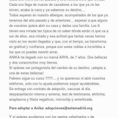
Cada uno llega de manos de cazadores a los que ya no les
sirven, acaba la caza y ya sabemos su destino…
Todos esperan en nuestro albergue, acompañados de los que ya
tenemos del año pasado y de anteriores… esperan a que alguno
de vosotros quiera abrir su casa y darles una familia. Los 6
tienen esa mirada tan típica de no saber dónde están ni qué va a
ser de ellos, esa mirada y esa actitud que tantas veces hemos
visto en los recién llegados y que, con el tiempo, se transforma
en gratitud y confianza, porque son seres nobles e increíbles a
los que no puedes resistir amar.
ANIKA ha llegado con su mamá ARYA, de 7 años. Dos bellezas
y dos corazoncitos muy tiernos.
Si quieres ser protagonista del cambio de su destino, ¡adopta a
una de estas bellezas!
Febrero sigue su curso
????
… y no queremos ni abrir nuestros
teléfonos, solo con tu ayuda podremos seguir ayudándoles.
Se entrega con contrato de adopción, vacunas al día,
desparasitación interna y externa, test de leishmania, ehrlichia,
anaplasma y filaria negativos, microchip y esterilizada.
Para adoptar a Anika: adopciones@axlamadrid.org
Y si quieres ayudarnos con los gastos veterinarios y de